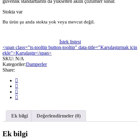
güvenlik standartlarını da yükselten akıllı çözümler sunar.
Stokta var
Bu ürün şu anda stokta yok veya mevcut değil.
İstek listesi
<span class="ts-tooltip button-tooltip" data-title="Karşılaştırmak için
ekle">Karşılaştır</span>
SKU:
N/A
Kategoriler:
Damperler
Share:
Ek bilgi
Değerlendirmeler (0)
Ek bilgi