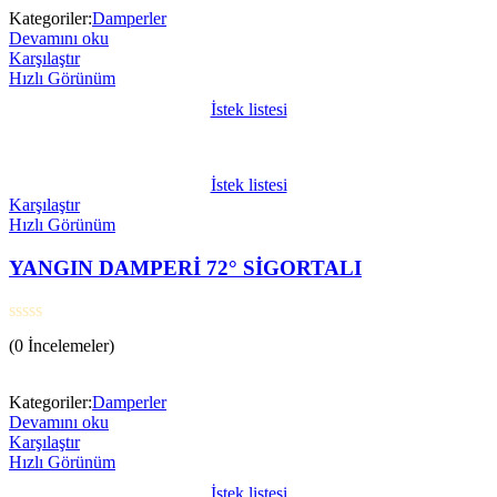
oy
Kategoriler:
Damperler
aldı
Devamını oku
Karşılaştır
Hızlı Görünüm
İstek listesi
İstek listesi
Karşılaştır
Hızlı Görünüm
YANGIN DAMPERİ 72° SİGORTALI
5
(0 İncelemeler)
üzerinden
0
oy
Kategoriler:
Damperler
aldı
Devamını oku
Karşılaştır
Hızlı Görünüm
İstek listesi