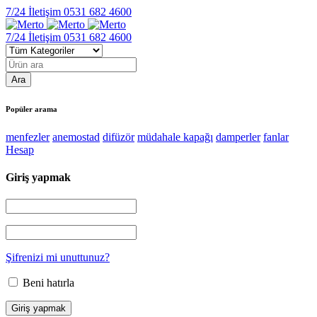
7/24 İletişim
0531 682 4600
7/24 İletişim
0531 682 4600
Popüler arama
menfezler
anemostad
difüzör
müdahale kapağı
damperler
fanlar
Hesap
Giriş yapmak
Şifrenizi mi unuttunuz?
Beni hatırla