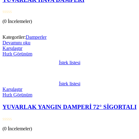
5
(0 İncelemeler)
üzerinden
0
oy
Kategoriler:
Damperler
aldı
Devamını oku
Karşılaştır
Hızlı Görünüm
İstek listesi
İstek listesi
Karşılaştır
Hızlı Görünüm
YUVARLAK YANGIN DAMPERİ 72° SİGORTALI
5
(0 İncelemeler)
üzerinden
0