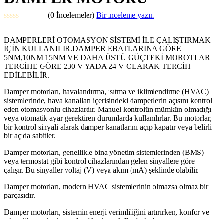
(0 İncelemeler)
Bir inceleme yazın
5
üzerinden
DAMPERLERİ OTOMASYON SİSTEMİ İLE ÇALIŞTIRMAK
0
İÇİN KULLANILIR.DAMPER EBATLARINA GÖRE
oy
5NM,10NM,15NM VE DAHA ÜSTÜ GÜÇTEKİ MOROTLAR
aldı
TERCİHE GÖRE 230 V YADA 24 V OLARAK TERCİH
EDİLEBİLİR.
Damper motorları, havalandırma, ısıtma ve iklimlendirme (HVAC)
sistemlerinde, hava kanalları içerisindeki damperlerin açısını kontrol
eden otomasyonlu cihazlardır. Manuel kontrolün mümkün olmadığı
veya otomatik ayar gerektiren durumlarda kullanılırlar. Bu motorlar,
bir kontrol sinyali alarak damper kanatlarını açıp kapatır veya belirli
bir açıda sabitler.
Damper motorları, genellikle bina yönetim sistemlerinden (BMS)
veya termostat gibi kontrol cihazlarından gelen sinyallere göre
çalışır. Bu sinyaller voltaj (V) veya akım (mA) şeklinde olabilir.
Damper motorları, modern HVAC sistemlerinin olmazsa olmaz bir
parçasıdır.
Damper motorları, sistemin enerji verimliliğini artırırken, konfor ve