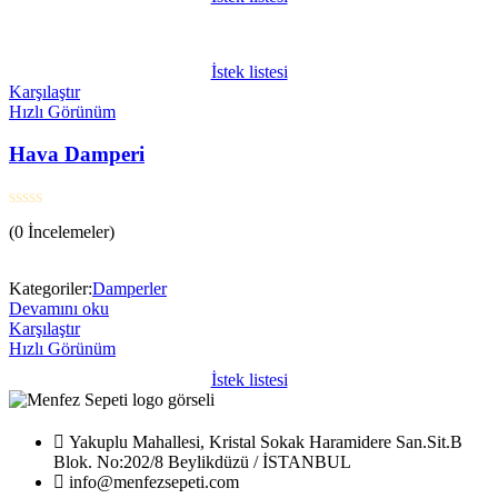
İstek listesi
Karşılaştır
Hızlı Görünüm
Hava Damperi
5
(0 İncelemeler)
üzerinden
0
oy
Kategoriler:
Damperler
aldı
Devamını oku
Karşılaştır
Hızlı Görünüm
İstek listesi
Yakuplu Mahallesi, Kristal Sokak Haramidere San.Sit.B
Blok. No:202/8 Beylikdüzü / İSTANBUL
info@menfezsepeti.com